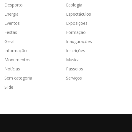
Desporto
Ecologia
Energia
Espectáculos
Eventos
Exposições
Festas
Formação
Geral
Inaugurações
Informação
Inscrições
Monumentos
Música
Notícias
Passeios
Sem categoria
Serviços
Slide