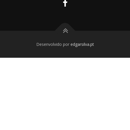
Desenvolvido por
edgarsilva.pt